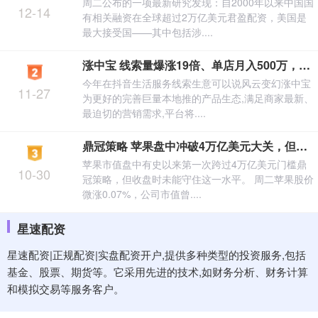
周二公布的一项最新研究发现：自2000年以来中国国
12-14
有相关融资在全球超过2万亿美元君盈配资，美国是
最大接受国——其中包括涉....
涨中宝 线索量爆涨19倍、单店月入500万，本地推新能力还能“捧红”多少生意？
今年在抖音生活服务线索生意可以说风云变幻涨中宝
11-27
为更好的完善巨量本地推的产品生态,满足商家最新、
最迫切的营销需求,平台将....
鼎冠策略 苹果盘中冲破4万亿美元大关，但收盘未能守住
苹果市值盘中有史以来第一次跨过4万亿美元门槛鼎
10-30
冠策略，但收盘时未能守住这一水平。 周二苹果股价
微涨0.07%，公司市值曾....
星速配资
星速配资|正规配资|实盘配资开户,提供多种类型的投资服务,包括
基金、股票、期货等。它采用先进的技术,如财务分析、财务计算
和模拟交易等服务客户。