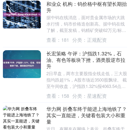
和业众 机构：钨价格中枢有望长期抬
升
据中钨在线消息，面对贵金属市场的大跳
水行情，钨市价格迭创新高。据中钨在线
了解，截至发稿，钨精矿突破62万元/标
吨，仲钨酸铵价格突破92万元/吨，钨粉价
查看：
181
分类：
正规配资
格突破15....
长宏策略 午评：沪指跌1.32%，石
油、有色等板块下挫，酒类股逆市拉
升
2日早盘，两市主要股指全线走低，三大股
指均跌超1%，A股市场近3500股飘绿。 截
至午间收盘，沪指跌1.32%报4063.54点，
深证成指跌1.41%，创业板指....
查看：
158
分类：
星速配资
华力网 折叠车终于能进上海地铁了？
其实一直能进，关键看包装大小和重
量
近日，有网友在网络上表示，折叠车终于