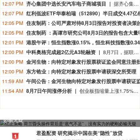
12:07 PM
齐心集团中选长安汽车电子商城项目
据齐心集团消息，近日，齐心集团中选长安汽车电子商城项目。公司将依托一站式政企数字化采购服务平台，提供成熟完善的采购全流程配套服务，助力头部整车制造企业采购管理数智化升级。
12:07 PM
12:05 PM
12:05 PM
12:01 PM
12:00 PM
中科奥格完成超2亿元A3轮融资
8月7日，据联想创投消息，中国异种移植领域的企业成都中科奥格生物科技有限公司于2026年8月宣布完成超2亿元A3轮融资。本轮融资由中科创星领投，联想创投、牧原集团、威高血净、华立集团、华方资本、成都科创投跟投，老股东贝达基金、光合创投持续加注。凯乘资本担任独家财务顾问。本轮资金将主要用于异种移植产品的临床试验申报与推进、DPF级医用供体猪产能扩建、产业基地建设及新一代多基因编辑供体猪开发。
12:00 PM
12:00 PM
东方锆业：向特定对象发行股票申请获深交所受理
11:59 AM
11:54 AM
8月7日午间涨停分析
创业板指缩量上涨1.75%，医药、算力硬件股持续爆发。宝鼎科技、云南锗业、汇绿生态、沃格光电、百花医药均4连板，一图看懂>>
亿正策略 荷兰昏头操作背后是“底气不足”，没有实力的硬刚
必输无疑​
君盈配资 研究揭示中国在美“隐性”放贷