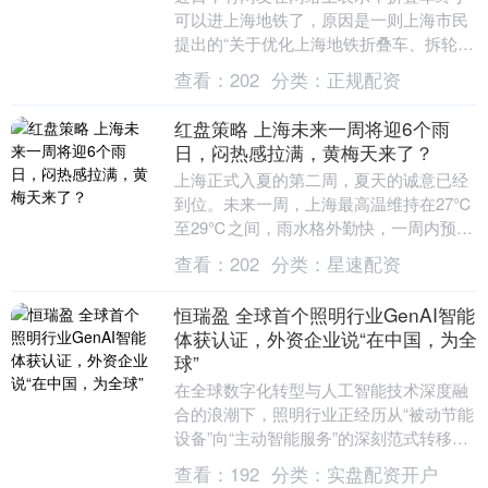
可以进上海地铁了，原因是一则上海市民
提出的“关于优化上海地铁折叠车、拆轮公
路自行车携带规则的建议”得到了上海市交
查看：
202
分类：
正规配资
通委员会的回....
红盘策略 上海未来一周将迎6个雨
日，闷热感拉满，黄梅天来了？
上海正式入夏的第二周，夏天的诚意已经
到位。未来一周，上海最高温维持在27℃
至29℃之间，雨水格外勤快，一周内预计
有6个阵雨日。 上海中心气象台预报，由
查看：
202
分类：
星速配资
于高空槽东....
恒瑞盈 全球首个照明行业GenAI智能
体获认证，外资企业说“在中国，为全
球”
在全球数字化转型与人工智能技术深度融
合的浪潮下，照明行业正经历从“被动节能
设备”向“主动智能服务”的深刻范式转移。
正值“国际光日”，昕诺飞发布《照见智慧
查看：
192
分类：
实盘配资开户
未来：G....