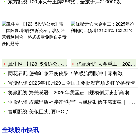
东方配资 129师头号王牌386旅，全旅子弹210000发，
翼牛网 【12315投诉公示】雷士国际新增6件投诉公示，涉及
优配无忧 大金重工：2025年净利润同比预增121.58%-
同花易配 怎样卸妆不伤皮肤？敏感肌闭眼冲｜零刺激
宝货配资 2025年10月29日全国主要批发市场龙虾价格行情
笑赢配资 海关总署：2025年我国进口规模创历史新高 将连续
亚金配资 权威出版社接连“失守” 古籍校勘信任需重建｜封面评
富明配资 美妆巨头, 要IPO了
全球股市快讯