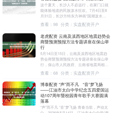
这个夏天，长沙人不必远行，在家门口就
能体验地道的民族泼水狂欢。7月4日至8
月31日，长沙方特东方神画“国潮泼水
节”重磅开启——60万平米泼水战场火力全
查看：
98
分类：
实盘配资开户
开，200....
老虎配资 云南及滇西地区地震趋势会
商暨预测预报方法专题讲座在保山举
行
5月14日至15日，云南及滇西地区地震趋
势会商暨预测预报方法专题讲座在保山举
行，保山市人民政府、云南省地震局相关
领导出席会议并分别致辞和讲话。 会议现
查看：
68
分类：
实盘配资开户
场 会上，....
博泰配资 “声”而不凡 “音”梦飞扬
——江油市太白中学纪念五四爱国运
动107周年暨校园青年歌手大赛圆满
落幕
“声”而不凡 “音”梦飞扬 青春当歌，声动太
白。2026年5月14日，江油市太白中学“声