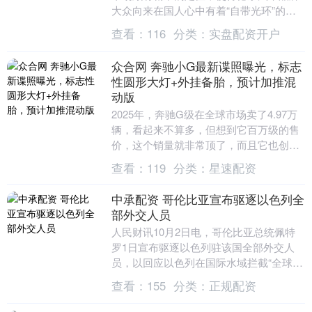
大众向来在国人心中有着“自带光环”的味
道。然而，作为除南北大众以外的第三大
查看：
116
分类：
实盘配资开户
合资品牌，大众....
众合网 奔驰小G最新谍照曝光，标志
性圆形大灯+外挂备胎，预计加推混
动版
2025年，奔驰G级在全球市场卖了4.97万
辆，看起来不算多，但想到它百万级的售
价，这个销量就非常顶了，而且它也创了
自己销量的历史新高。与此同时，奔驰还
查看：
119
分类：
星速配资
打算推出....
中承配资 哥伦比亚宣布驱逐以色列全
部外交人员
人民财讯10月2日电，哥伦比亚总统佩特
罗1日宣布驱逐以色列驻该国全部外交人
员，以回应以色列在国际水域拦截“全球坚
韧船队”时扣押两名哥伦比亚公民。 佩特
查看：
155
分类：
正规配资
罗当天通过....