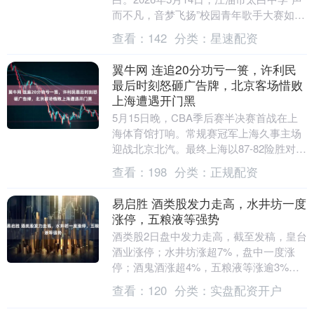
而不凡，音梦飞扬”校园青年歌手大赛如约
而至。活动在庄严的国歌声中拉开序幕....
查看：
142
分类：
星速配资
翼牛网 连追20分功亏一篑，许利民
最后时刻怒砸广告牌，北京客场惜败
上海遭遇开门黑
5月15日晚，CBA季后赛半决赛首战在上
海体育馆打响。常规赛冠军上海久事主场
迎战北京北汽。最终上海以87-82险胜对
手，在五局三胜制的系列赛中先下一城，
查看：
198
分类：
正规配资
将本赛季....
易启胜 酒类股发力走高，水井坊一度
涨停，五粮液等强势
酒类股2日盘中发力走高，截至发稿，皇台
酒业涨停；水井坊涨超7%，盘中一度涨
停；酒鬼酒涨超4%，五粮液等涨逾3%。
机构表示，目前白酒板块估值处于历史低
查看：
120
分类：
实盘配资开户
位，具备较....