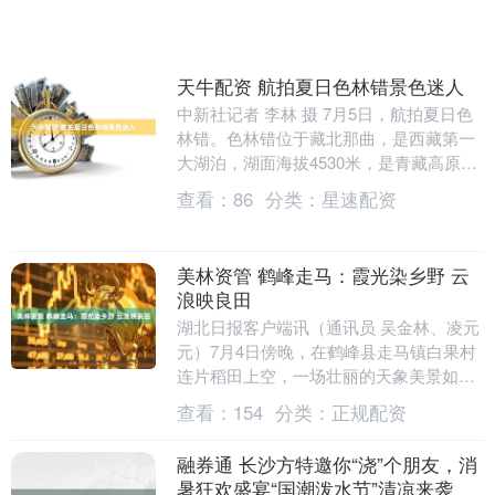
天牛配资 航拍夏日色林错景色迷人
中新社记者 李林 摄 7月5日，航拍夏日色
林错。色林错位于藏北那曲，是西藏第一
大湖泊，湖面海拔4530米，是青藏高原形
成过程中产生的一个构造湖。夏日清晨，
查看：
86
分类：
星速配资
阳光洒....
美林资管 鹤峰走马：霞光染乡野 云
浪映良田
湖北日报客户端讯（通讯员 吴金林、凌元
元）7月4日傍晚，在鹤峰县走马镇白果村
连片稻田上空，一场壮丽的天象美景如期
上演。漫天鱼鳞云被落日点燃，化作漫天
查看：
154
分类：
正规配资
烈火红霞，青....
融券通 长沙方特邀你“浇”个朋友，消
暑狂欢盛宴“国潮泼水节”清凉来袭