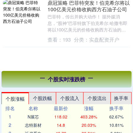
鼎冠策略 巴菲特突发！伯克希尔将以
100亿美元价格收购西方石油子公司
巴菲特，传出并购大动作！ 据外媒消
息，“股神”巴菲特旗下伯克希尔·哈撒韦即
将以100亿美元的价格收购西方石油的石
化业务子公司OxyChem。如果这笔交易最
查看：
193
分类：
实盘配资开户
终达成....
个股实时涨跌榜
个股跌幅
个股流入
个股流出
换手率
个股涨幅
排名
名称
最新价
涨幅
换手率
1
N展芯
118.02
403.28%
62.67%
2
志特新材
14.8
20.03%
10.81%