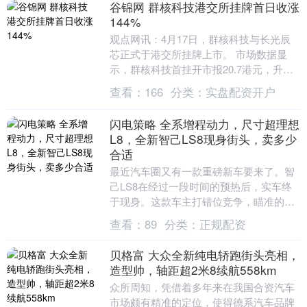
谷锦网 群核科技港交所挂牌首日收涨
144%
观点网讯：4月17日，群核科技与长光辰
芯正式于港交所挂牌上市。 市场数据显
示，群核科技首挂开市报20.7港元，升
172%，全日收报18.6港元高144%，每手
查看：
166
分类：
实盘配资开户
5....
闪电策略 全系增程动力，尺寸超理想
L8，全新智己LS8现身街头，卖多少
合适
最近汽车圈又有一款重磅新车要来了。智
己LS8在经过一段时间的预热后，实车终
于现身。这款车主打错位竞争，瞄准的是
问界M8、腾势N8L这些热门车型，预计本
查看：
89
分类：
正规配资
月内正式发....
贝格富 大众全新纯电轿跑街头亮相，
造型帅，轴距超2米8续航558km
众所周知，凭借着多年来在我国合资汽车
市场颇有精准的定位，使得德系汽车品牌