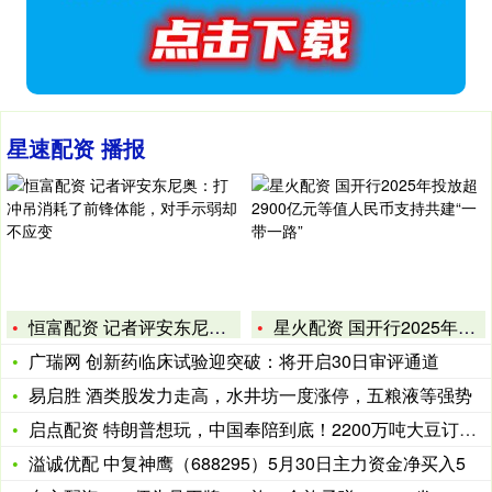
星速配资 播报
恒富配资 记者评安东尼奥：打冲吊消耗了前锋体能，对手示弱却不
星火配资 国开行2025年投放超2900亿元等值人民币支持共
广瑞网 创新药临床试验迎突破：将开启30日审评通道
易启胜 酒类股发力走高，水井坊一度涨停，五粮液等强势
启点配资 特朗普想玩，中国奉陪到底！2200万吨大豆订单直接
溢诚优配 中复神鹰（688295）5月30日主力资金净买入5