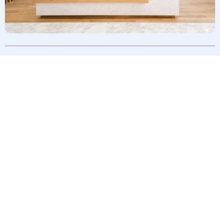
滚动资讯
盈配网 突发！特朗普宣布：取消！
正规配资
12-04
突发盈配网。 当地时间10月22日，美国总统特朗普表示，他认为
现在与俄罗斯总统普京会面“不合适”，所以取消了和普京在布达
昊天优配 跨越从平凡到卓越的鸿沟，这20位上海工程师何
以杰出？
星速配资
12-19
记者从上海市工程师学会（SHIE）获悉，20名上海工程师凭借在
解决复杂工程问题、取得突破性创新成果方面的杰出表现，荣获2